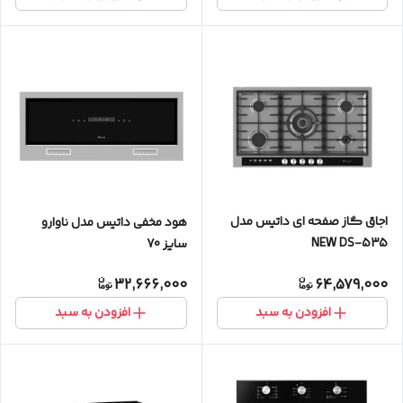
اجاق گاز صفحه ای داتیس مدل
هود مخفی داتیس مدل ناوارو
NEW DS-535
سایز 70
32,666,000
64,579,000
افزودن به سبد
افزودن به سبد