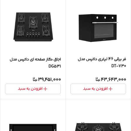
فر برقی 46 لیتری داتیس مدل
اجاق گاز صفحه ای داتیس مدل
DT-730
DG531
39,451,000
43,643,000
افزودن به سبد
افزودن به سبد