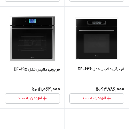
فر برقی داتیس مدل DF-636
فر برقی داتیس مدل DF-695
111,064,000
93,786,000
افزودن به سبد
افزودن به سبد