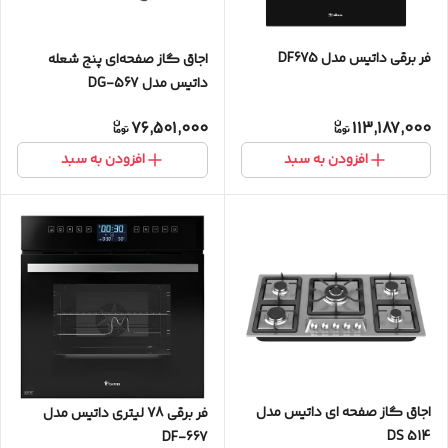
فر برقی داتیس مدل DF675
اجاق گاز صفحه‌ای پنج شعله
داتیس مدل DG-567
76,501,000
113,187,000
افزودن به سبد
افزودن به سبد
اجاق گاز صفحه ای داتیس مدل
فر برقی 78 لیتری داتیس مدل
514 DS
DF-667