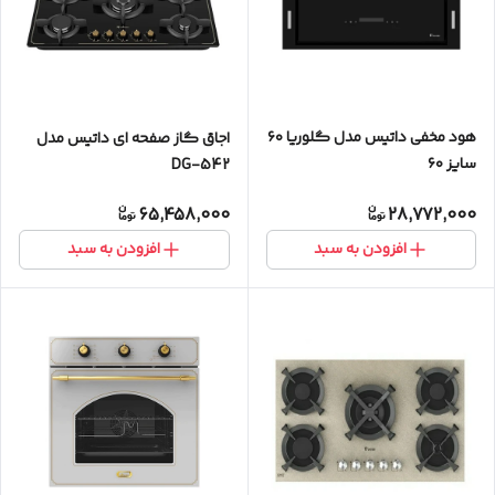
هود مخفی داتیس مدل گلوریا ۶۰
اجاق گاز صفحه ای داتیس مدل
سایز ۶۰
DG-542
65,458,000
28,772,000
افزودن به سبد
افزودن به سبد