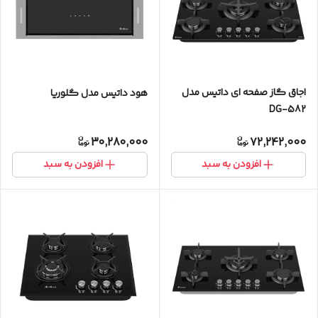
اجاق گاز صفحه ای داتیس مدل
هود داتیس مدل گلوریا
DG-582
30,280,000
72,242,000
افزودن به سبد
افزودن به سبد