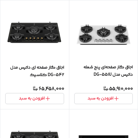
اجاق گاز صفحه‌ای پنج شعله
اجاق گاز صفحه ای داتیس مدل
داتیس مدل DG-551U
DG-542 كلاسيك
65,458,000
55,910,000
افزودن به سبد
افزودن به سبد