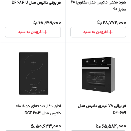
هود مخفی داتیس مدل گلوریا 60
فر برقی داتیس مدل DF 684 U
سایز 60
68,599,000
28,772,000
افزودن به سبد
افزودن به سبد
فر برقی 78 لیتری داتیس مدل
اجاق گاز صفحه‌ای دو شعله
DF-689
داتیس مدل DGE 253
50,633,000
65,584,000