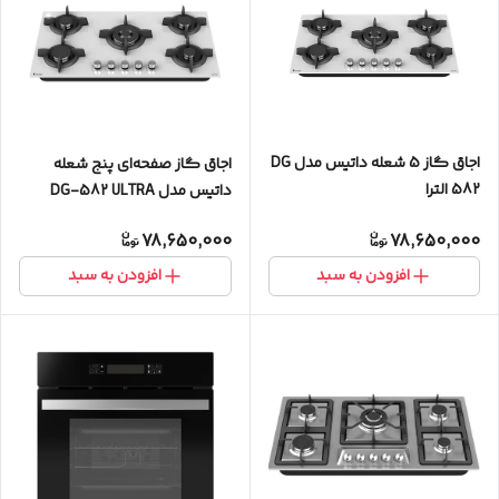
اجاق گاز 5 شعله داتیس مدل DG
اجاق گاز صفحه‌ای پنج شعله
582 الترا
داتیس مدل DG-582 ULTRA
78,650,000
78,650,000
افزودن به سبد
افزودن به سبد