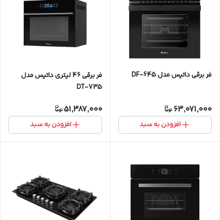
فر برقی داتیس مدل DF-645
فر برقی 46 لیتری داتیس مدل
DT-735
51,387,000
63,071,000
افزودن به سبد
افزودن به سبد