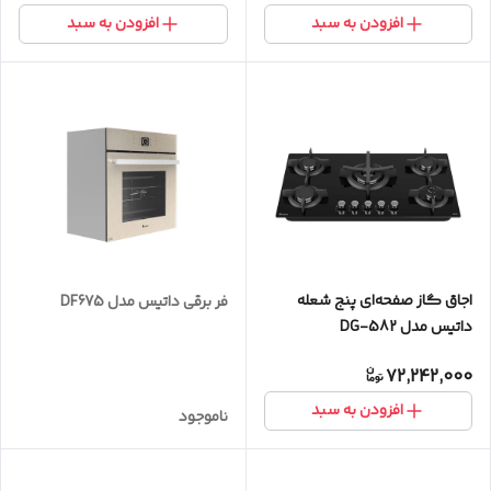
افزودن به سبد
افزودن به سبد
اجاق گاز صفحه‌ای پنج شعله
فر برقی داتیس مدل DF675
داتیس مدل DG-582
72,242,000
افزودن به سبد
ناموجود