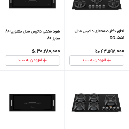
اجاق گاز صفحه‌ای داتیس مدل
هود مخفی داتیس مدل گلوریا 80
DG-551
سایز 80
30,280,000
43,597,000
افزودن به سبد
افزودن به سبد