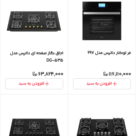
فر توکار داتیس مدل 697
اجاق گاز صفحه ای داتیس مدل
DG-535
63,824,000
116,110,000
افزودن به سبد
افزودن به سبد