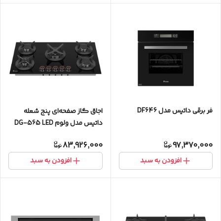
فر برقی داتیس مدل DF646
اجاق گاز صفحه‌ای پنج شعله
داتیس مدل ولوم DG-565 LED
83,926,000
97,370,000
افزودن به سبد
افزودن به سبد