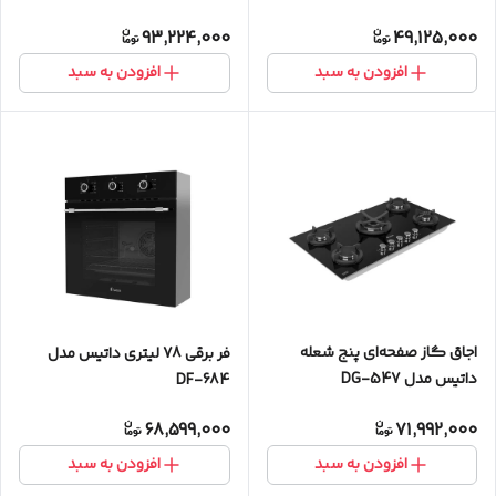
93,224,000
49,125,000
افزودن به سبد
افزودن به سبد
اجاق گاز صفحه‌ای پنج شعله
فر برقی 78 لیتری داتیس مدل
داتیس مدل DG-547
DF-684
hob92cm,5G
68,599,000
71,992,000
افزودن به سبد
افزودن به سبد