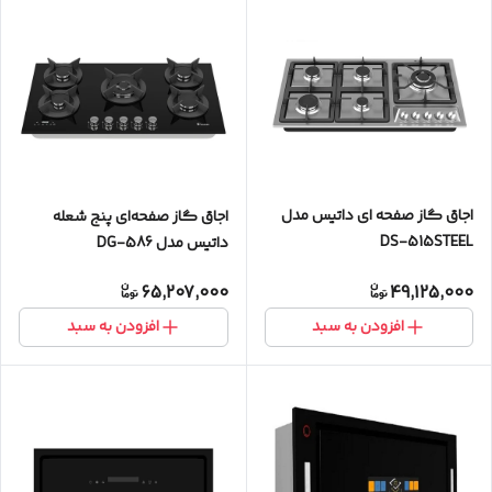
اجاق گاز صفحه ای داتیس مدل
اجاق گاز صفحه‌ای پنج شعله
DS-515STEEL
داتیس مدل DG-586
65,207,000
49,125,000
افزودن به سبد
افزودن به سبد