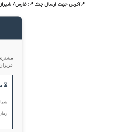
📍آدرس جهت ارسال چک 📍: فارس/ شیراز / سفیر شمالی خ
مشتری 
عزیزان 
⏳ مد
شما 
زمان