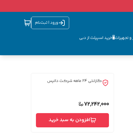
ورود | ثبت‌نام
و تجهیزات🖥️
خرید اسپیلت از دبی
گارانتی 24 ماهه شرکت داتیس
72,242,000
افزودن به سبد خرید