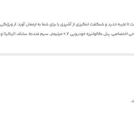
دارای ولوم آهنی با زیر ولومی
2901449011573
ازگی وارد بازار شده است تا تجربه جدید و شگفت انگیزی از آشپزی را برای شما به ارمغان آورد.
وسط
فندک ساباف (ایتالیا) و… از دیگر ویژگی های اجاق گاز Ultra داتیس است.
پنج شعله
85 و بزرگتر از 85
مجهز به شیر ترموکوپل دار فوق سریع (Top Time)
سرشعله Sabaf ایتالیا (راندمان بالا HE)
.
شیشه Schott ایتالیا با ضخامت 8 میلیمتر سکوریت شده و مقاوم به ضربه و حرارت ( مشکی و الترا)
3.8KW
دارای پنل گالوانیزه با ضخامت ۰.۷ میلیمتر