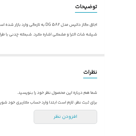
نوع ولوم
توضیحات
شناسه کالا
اجاق گاز داتیس مدل DG 582 به ت
محل شعله پلوپز
شیشه شات الترا و مشکی اشاره کرد. شبکه چدنی با طراحی اختصاصی، پنل گالوانیزه خودرویی 0.7 میلیمتر، سیم 
تعداد شعله
محدوده سایز
نظرات
نوع شیر
نوع سرشعله
شما هم درباره این محصول نظر خود را بنویسید.
برای ثبت نظر، لازم است ابتدا وارد حساب کاربری خود شوید
نوع شیشه
افزودن نظر
توان حرارتی پلوپز
توضیحات جنس صفحه