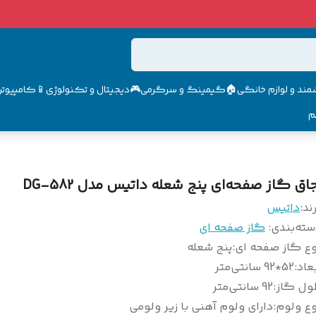
مند و لوازم خانگی🏠
گیمینگ و سرگرمی🎮
دیجیتال و تکنولوژی📱
کامپیوتر 
م
جاق گاز صفحه‌ای پنج شعله داتیس مدل DG-582
ند:
داتیس
سته‌بندی
:
گاز صفحه ای
وع گاز صفحه ای
:
پنج شعله
عاد
:
52*92 سانتی‌متر
ول گاز
:
92 سانتی‌متر
وع ولوم
:
دارای ولوم آهنی با زیر ولومی