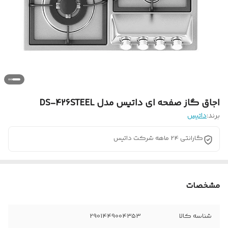
اجاق گاز صفحه ای داتیس مدل DS-426STEEL
برند:
داتیس
گارانتی 24 ماهه شرکت داتیس
مشخصات
شناسه کالا
2901449004353