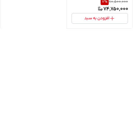
7
%
80,500,000
R410 | فیلتر ضدباکتری
74,750,000
افزودن به سبد