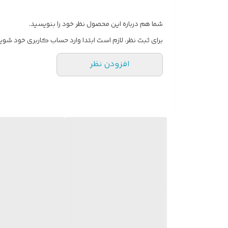
کمپرسور T3:
مناسب مناطق گرمسیری و آب‌وهوای گرم
گاز مبرد R410a:
سرمایش بهتر، مصرف بهینه‌تر و سازگا
شما هم درباره این محصول نظر خود را بنویسید.
فیلتر ضدباکتری:
کمک به پاکسازی هوای محیط از گرد 
برای ثبت نظر، لازم است ابتدا وارد حساب کاربری خود شوید
مشخصات اصلی
افزودن نظر
ظرفیت:
۱۲۰۰۰ BTU
نوع عملکرد:
سرد و گرم
مناسب برای:
اتاق خواب، اتاق کار، مغازه کوچک و فض
گاز:
R410
فیلتر:
ضد باکتری
کمپرسور:
T3 مخصوص مناطق گرمسیری
مبدا ساخت:
آلمان
مزایای خرید
کیفیت ساخت بالا
مصرف برق بهینه