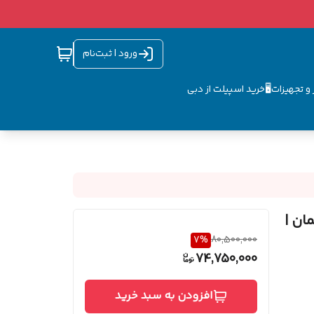
ورود | ثبت‌نام
و تجهیزات🖥️
خرید اسپیلت از دبی
ت آلمان |
7
%
80,500,000
74,750,000
افزودن به سبد خرید