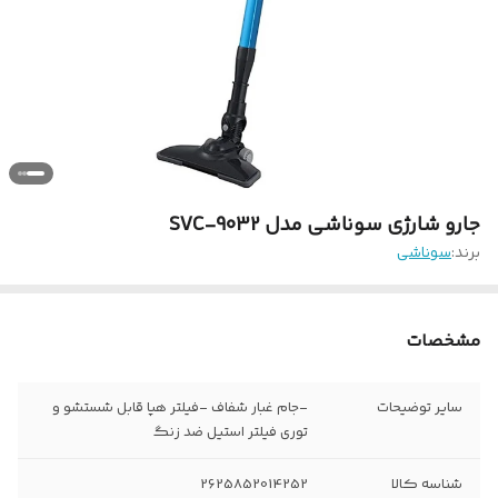
جارو شارژی سوناشی مدل SVC-9032
برند:
سوناشی
مشخصات
سایر توضیحات
-جام غبار شفاف -فیلتر هپا قابل شستشو و
توری فیلتر استیل ضد زنگ
شناسه کالا
2625852014252