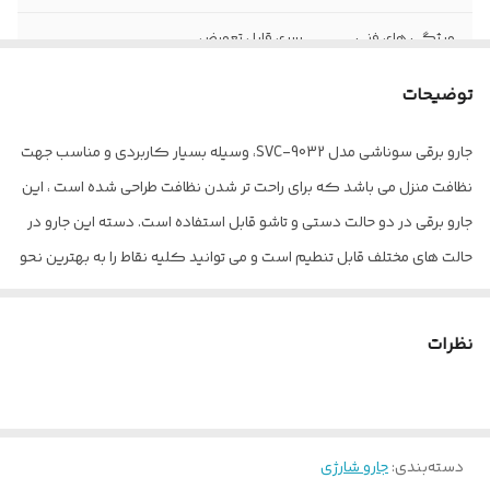
ویژگی های فنی
سری قابل تعویض
نوع جارو
عصایی
توضیحات
قابلیت‌ها
قابلیت تنظیم ارتفاع
جارو برقی سوناشی مدل SVC-9032، وسیله بسیار کاربردی و مناسب جهت
نظافت منزل می باشد که برای راحت تر شدن نظافت طراحی شده است ، این
نحوه شست‌وشو
فیلتر قابل شست‌وشو
جارو برقی در دو حالت دستی و تاشو قابل استفاده است. دسته این جارو در
امکانات ظاهری
دسته تاشو
حالت های مختلف قابل تنطیم است و می توانید کلیه نقاط را به بهترین نحو
تمیز کنید. اگر به دنبال یک دستگاه با مکش قوی و ارگرنومیک
نوع اتصال به منبع
باسیم
تغذیه
مناسب جهت نظافت منزل هستید این مدل از جارو برقی می تواند گزینه
نظرات
بسیار مناسبی برای شما باشد. توان این دستگاه 600 وات بوده و مخزن آن
ابعاد
29x47x38 سانتی‌متر
0.9 لیتر می باشد که حجم مناسبی است.
ظرفیت مخزن
0.9
دسته‌بندی
:
جارو شارژی
قدرت موتور
600 وات