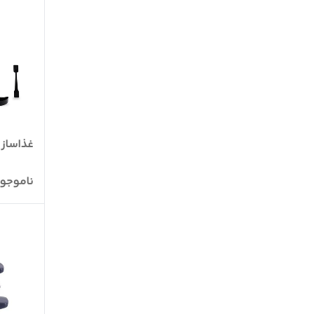
غذاساز س
ناموجو