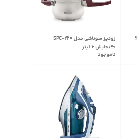
زودپز سوناشی مدل SPC-220
گنجایش 6 لیتر
ناموجود