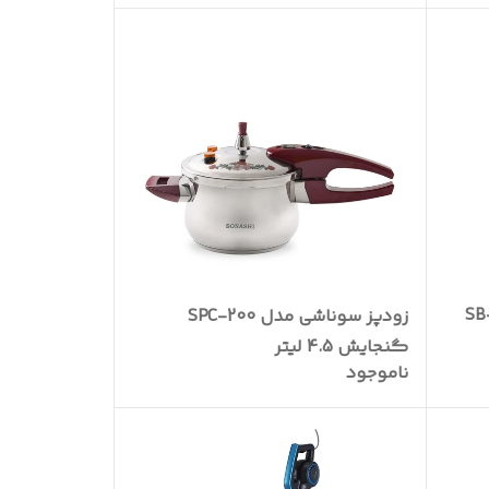
زودپز سوناشی مدل SPC-200
گنجایش 4.5 لیتر
ناموجود