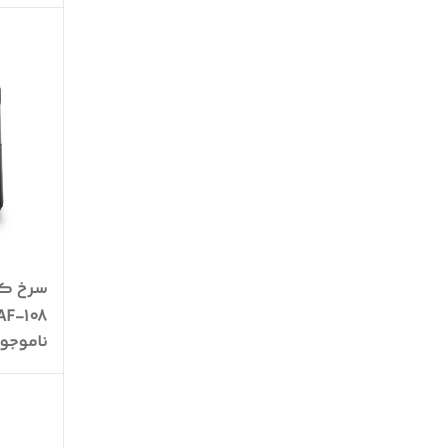
سرخ کن
AF-108
ناموجو