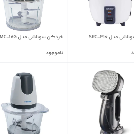
اشی مدل SRC-310
خردکن سوناشی مدل SMC-18G
د
ناموجود