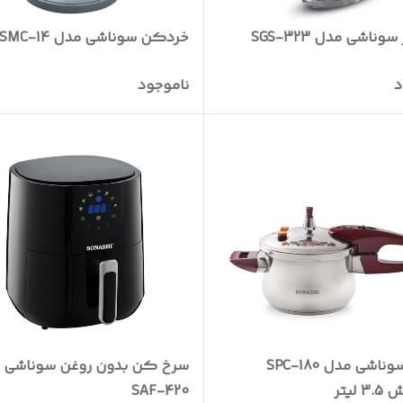
وناشی مدل SGS-323
خردکن سوناشی مدل SMC-14
د
ناموجود
زودپز سوناشی مدل SPC-180
سرخ کن بدون روغن سوناشی 
لیتر
SAF-420