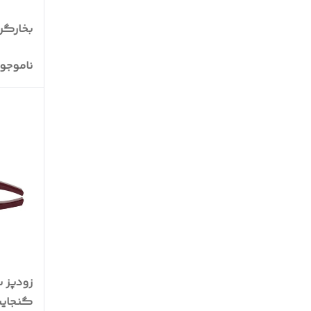
بخارگر س
ناموجو
گنجایش 3.5 