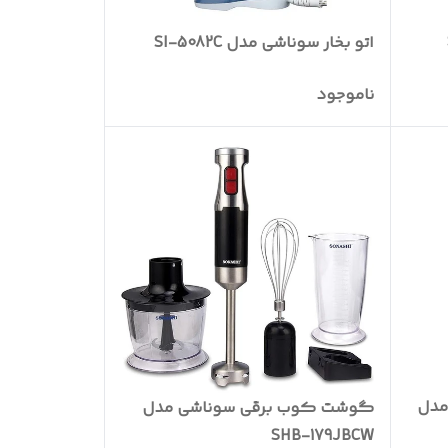
اتو بخار سوناشی مدل SI-5082C
ناموجود
مدل
گوشت کوب برقی سوناشی مدل
SHB-179JBCW