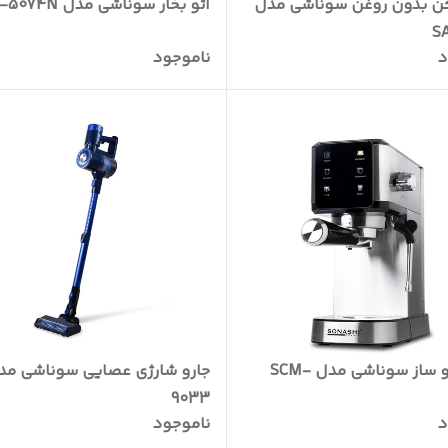
 بدون روغن سوناشی مدل
اتو بخار سوناشی مدل SL-5074N
S
د
ناموجود
اسپرسو ساز سوناشی مدل SCM-
جارو شارژی عصایی سوناشی مد
9033
د
ناموجود