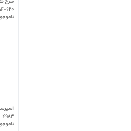
سرخ کن
AF-620
ناموجو
4983
ناموجو