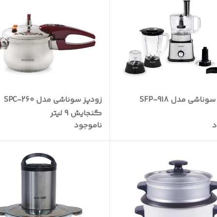
وناشی مدل SFP-918
زودپز سوناشی مدل SPC-260
گنجایش 9 لیتر
د
ناموجود