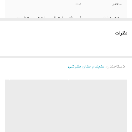
ساختار
مات
سطح پوشش
قاب پشتی , لبه بالایی , لبه چپ , لبه راست ,
حفاظت از دکمه‌ها
نظرات
ویژگی‌های کیف
دسترسی آسان به درگاه ها
و کاور
سایر توضیحات
به همراه یک عدد بند سیلیکونی اپل واچ 38
میلیمتری نارنجی رنگ
دسته‌بندی
:
کیف و کاور گوشی
جنس
سیلیکون