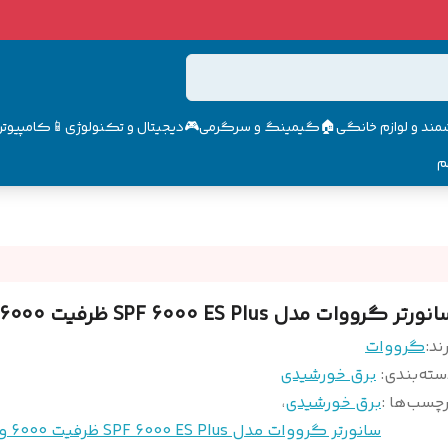
مند و لوازم خانگی🏠
گیمینگ و سرگرمی🎮
دیجیتال و تکنولوژی📱
کامپیوتر 
م
ورتر گرووات مدل SPF 6000 ES Plus ظرفیت 6000 وات
ند:
گرووات
سته‌بندی
:
برق خورشیدی
چسب‌ها :
برق خورشیدی
،
سانورتر گرووات مدل SPF 6000 ES Plus ظرفیت 6000 وات