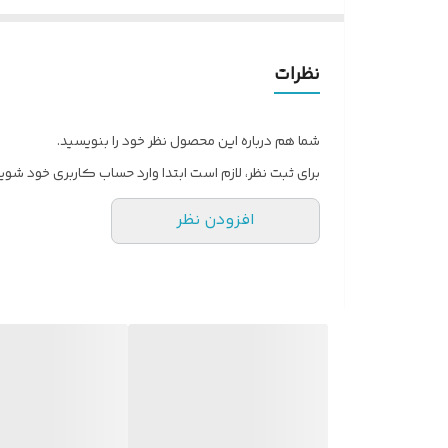
محسوب می‌شود. مدل s
فراهم می‌کند.
ویژگی‌های سانورتر Growatt SPF 6000 ES Plus:
نظرات
توان خروجی 6000 وات واقعی
مناسب برای سیستم‌های باتری 48 ولت
شما هم درباره این محصول نظر خود را بنویسید.
دارای شارژ کنترلر خورشیدی MPPT داخلی
برای ثبت نظر، لازم است ابتدا وارد حساب کاربری خود شوید
عملکرد هوشمند در مدیریت انرژی
افزودن نظر
قابلیت استفاده برای برق خورشیدی خانگی، باغ، ویلا 
راندمان بالا در تبدیل و ذخیره انرژی
نصب آسان و طراحی کاربردی
کمتر شود و هم هزینه‌های جانبی کاهش پیدا کند. همین موضوع باعث شده سانورتر SPF 6000 ES Plus انتخابی 
این مدل برای افرادی که به دنبال تأمین برق پایدار در ز
خورشیدی هزینه برق خود را کاهش دهند، می‌تواند یک را