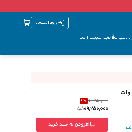
ورود | ثبت‌نام
و تجهیزات🖥️
خرید اسپیلت از دبی
9
%
120,750,000
109,250,000
افزودن به سبد خرید