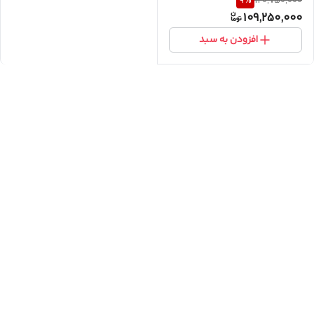
9
%
120,750,000
109,250,000
افزودن به سبد