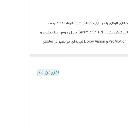
اردهای تازه‌ای را در بازار گوشی‌های هوشمند تعریف
می‌کند. بدنه این دستگاه از آلومینیوم فورج‌شده ساخته شده که علاوه بر سبکی، انتقال حرارت بهتری نسبت به نسل قبل دارد و همراه با پوشش مقاوم Ceramic Shield نسل دوم، استحکام و
ظاهری مدرن را به همراه آورده است. نمایشگر ۶.۹ اینچی Super Retina XDR OLED با رزولوشن بالا، روشنایی ۳۰۰۰ نیت و پشتیبانی از ProMotion، HDR10 و Dolby Vision تجربه‌ای بی‌نظیر در تماشای
محتوا و اجرای بازی‌ها ارائه می‌دهد. قلب تپنده این گوشی تراشه قدرتمند A19 Pro با معماری سه نانومتری است که در کنار سیستم خنک‌کننده Vapor Chamber و رم ۱۲ گیگابایتی، عملکردی
د. آیفون ۱۷ پرو مکس در ظرفیت‌های ۲۵۶ گیگابایت تا ۲ ترابایت عرضه می‌شود تا فضای کافی برای محتوای حرفه‌ای فراهم کند. در بخش
دوربین، سیستم سه‌گانه ۴۸ مگاپیکسلی شامل لنز اصلی، فوق‌عریض و تله‌فوتو پریسکوپی با زوم اپتیکال ۴ برابر قرار گرفته است که امکان ثبت تصاویر و ویدئوهای 4K با کیفیت عالی و
افزودن نظر
د. دوربین سلفی ۱۸ مگاپیکسلی نیز با قابلیت Center Stage برای تماس‌های ویدیویی و شبکه‌های اجتماعی بهینه شده است. باتری این
مدل تا ۳۹ ساعت پخش ویدئو را پشتیبانی کرده و با شارژ سریع ۳۰ واتی تنها در ۲۰ دقیقه تا ۵۰ درصد شارژ می‌شود. پشتیبانی از MagSafe و Qi2 نیز تجربه شارژ بی‌سیم را ارتقا داده است. این گوشی
دارای گواهی IP68 و ضد آب تا عمق 6متری آب به مدت 30 دقیقه / مجهز به سیستم ارتباطی Ultra Wideband / مجهز به