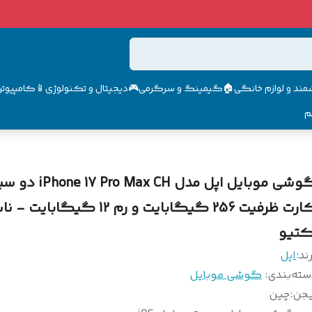
مند و لوازم خانگی🏠
گیمینگ و سرگرمی🎮
دیجیتال و تکنولوژی📱
کامپیوتر 
م
گوشی موبایل اپل مدل e 17 Pro Max CH
کارت ظرفیت 256 گیگابایت و رم 12 گیگابایت - 
کتیو
ند:
اپل
سته‌بندی
:
گوشی موبایل
یجن
:
چین