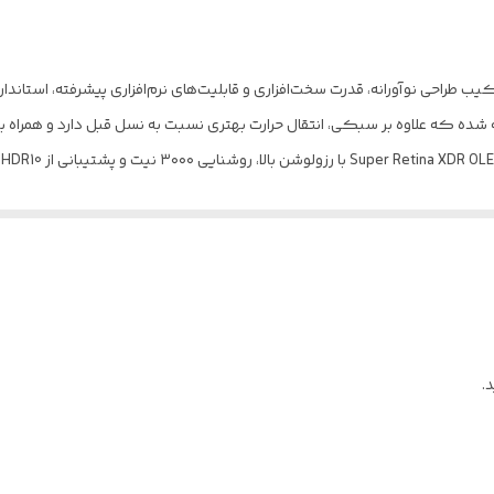
نگ
:
نارنجی
iPhone 17 Pro Max CH/A
09 سپتامبر 2025
 ترکیب طراحی نوآورانه، قدرت سخت‌افزاری و قابلیت‌های نرم‌افزاری پیشرفته، استاند
163.4x78x8.8 میلی‌متر
233 گرم
قاب جلو از جنس شیشه (Ceramic Shield 2) / فریم و قاب پشتی از جنس آلومینیوم یا شیشه (Ceramic Shield)
سریع و پایدار حتی در پردازش‌های سنگین تضمین می‌کن
مقاوم در برابر نفوذ گرد و غبار , مقاوم در برابر نفوذ آب
حتی ضبط هم‌زمان از دوربین جلو و عقب را فراهم می‌کن
دو عدد
سایز نانو (8.8 × 12.3 میلی‌متر)
.
سیستم پیام اضطراری SOS و مکان یابی توسط ماهواره / امکان فیلم‌برداری 4K با سرعت 120 فریم بر ثانیه