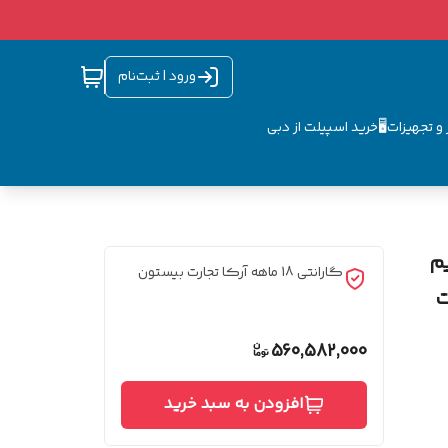
ورود | ثبت‌نام
و تجهیزات🖥️
خرید اسپیلت از دبی
iPhon دو سیم
گارانتی 18 ماهه آرکا تجارت بیستون
نات
560,582,000
افزودن به سبد خرید