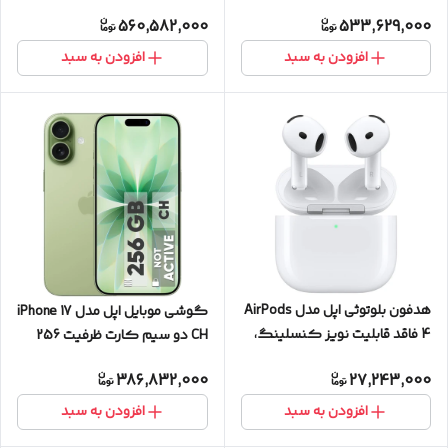
+ eSim ظرفیت 256 گیگابایت و
ظرفیت 256 گیگابایت و رم 12
560,582,000
533,629,000
رم 12 گیگابایت - نات اکتیو
گیگابایت - نات اکتیو
افزودن به سبد
افزودن به سبد
هدفون بلوتوثی اپل مدل AirPods
گوشی موبایل اپل مدل iPhone 17
4 فاقد قابلیت نویز کنسلینگ،
CH دو سیم کارت ظرفیت 256
درگاه شارژ USB Type-C، شارژ بی
گیگابایت و رم 8 گیگابایت -
386,832,000
27,243,000
سیم، با قابلیت اتصال به چند
نات اکتیو
دستگاه، پشتیبانی از فرمان
افزودن به سبد
افزودن به سبد
لمسی، نشانگر LED، پشتیبانی از