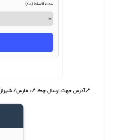
مدت اقساط (ماه)
📍آدرس جهت ارسال چک 📍: فارس/ شیراز / سفیر شمالی خ