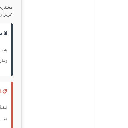
مشتری 
عزیزان 
⏳ مد
شما 
زمان
📋 ا
لطفاً
نمایی