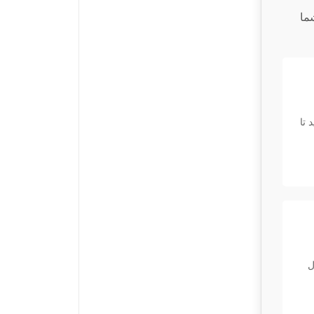
ما
 تا
ل