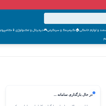
مند و لوازم خانگی🏠
گیمینگ و سرگرمی🎮
دیجیتال و تکنولوژی📱
کامپیوتر 
م
در حال بارگذاری سامانه ...