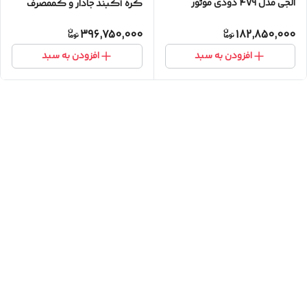
الجی مدل 4V9 دودی موتور
کره آکبند جادار و کممصرف
دایرکت درایو آکبند
396,750,000
182,850,000
افزودن به سبد
افزودن به سبد