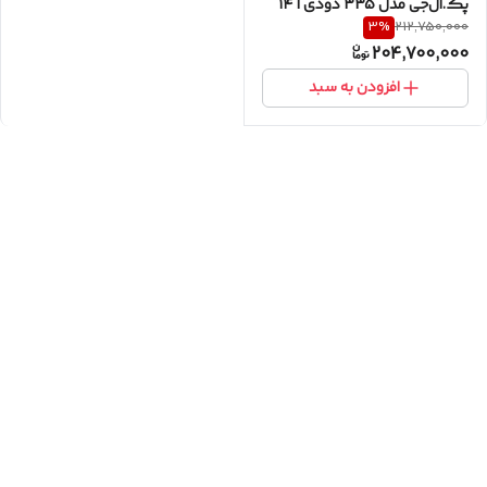
پک.ال‌جی مدل 335 دودی | ۱۴
3
%
212,750,000
نفره | سیستم بخارشوی
204,700,000
(TrueSteam) | آکبند
افزودن به سبد