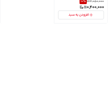
10
%
123,050,000
R410 | فیلتر ضدباکتری
110,400,000
افزودن به سبد