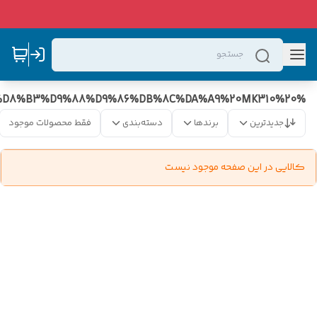
%D8%BA%D8%B0%D8%A7%D8%B3%D8%A7%D8%B2%20%D9%BE%D8%A7%D9%86%D8%A7%D8%B3%D9%88%D9%86%DB%8C%DA%A9%20MK310%20
جدیدترین
برندها
دسته‌بندی
فقط محصولات موجود
کالایی در این صفحه موجود نیست