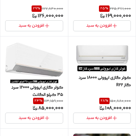
29
%
25
%
177,840,000
225,461,000
126,000,000
169,000,000
افزودن به سبد
افزودن به سبد
کولر گازی ایوولی 18000 سرد
گاز R22
‎کولر گازی ایوولی 12000 سرد
۳۵ کیلو الگانت
24
%
28
%
113,159,000
150,880,000
85,000,000
108,000,000
افزودن به سبد
افزودن به سبد