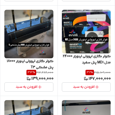
کولر گازی ایوولی اینورتر 24000
کولر گازی ایوولی اینورتر 18000
مدل MD1 پنل سفید
پنل مشکی T3
34
%
31
%
212,489,000
215,109,000
139,000,000
147,000,000
افزودن به سبد
افزودن به سبد