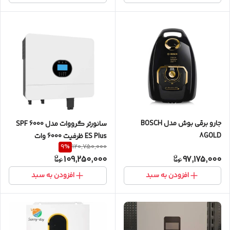
جارو برقی بوش مدل BOSCH
سانورتر گرووات مدل SPF 6000
8GOLD
ES Plus ظرفیت 6000 وات
9
%
120,750,000
109,250,000
97,175,000
افزودن به سبد
افزودن به سبد