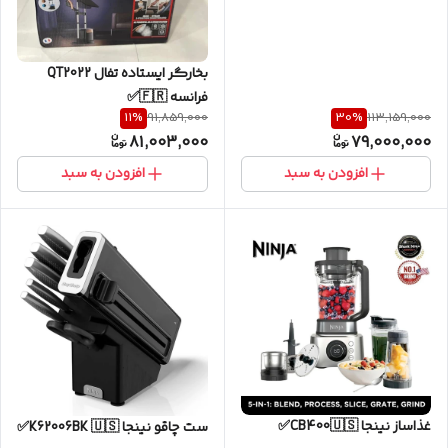
بخارگر ایستاده تفال QT2022
فرانسه 🇫🇷✅
11
%
30
%
91,859,000
113,159,000
81,003,000
79,000,000
افزودن به سبد
افزودن به سبد
غذاساز نینجا CB400🇺🇸✅
ست چاقو نینجا K62006BK 🇺🇸✅