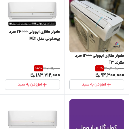
کولر گازی ایوولی 24000 سرد
پیستونی مدل MD1
کولر گازی ایوولی 12000 سرد
گرند T3
15
%
21
%
217,111,000
120,405,000
183,712,000
94,300,000
افزودن به سبد
افزودن به سبد