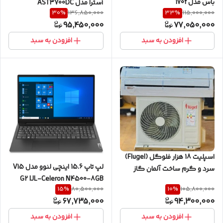
باس مدل 170f
آسترا مدل AST3700DC
30
%
33
%
136,850,000
115,000,000
95,450,000
77,050,000
افزودن به سبد
افزودن به سبد
اسپلیت 18 هزار فلوگل (Flugel)
لپ تاپ 15.6 اینچی لنوو مدل V15
سرد و گرم ساخت آلمان گاز
G2 IJL-Celeron N4500-8GB
R410 فیلتر ضدباکتری
15
%
10
%
80,500,000
105,800,000
DDR4 2933MHz-256GB SSD-
67,735,000
94,300,000
TN
افزودن به سبد
افزودن به سبد