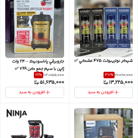
شيكر نوتريبولت 475 مشكي ✅
جاروبرقي پاناسونيك ٢٤٠٠ وات
ژاپن با سيم جمع كن 799 ✅
19
%
30
%
64,055,000
19,090,000
51,635,000
13,225,000
افزودن به سبد
افزودن به سبد