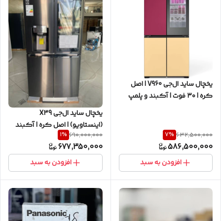
یخچال ساید ال‌جی V960 | اصل
کره | ۳۰ فوت | آکبند و پلمپ
یخچال ساید ال‌جی X39
(اینستاویو) | اصل کره | آکبند
1
%
7
%
690,000,000
632,500,000
677,350,000
586,500,000
افزودن به سبد
افزودن به سبد