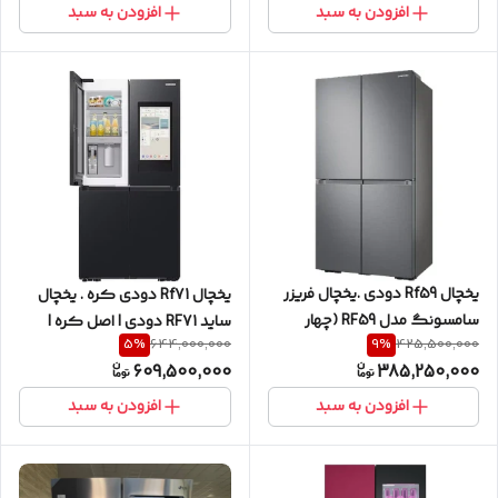
افزودن به سبد
افزودن به سبد
یخچال Rf59 دودی .یخچال فریزر
یخچال Rf71 دودی کره . یخچال
سامسونگ مدل RF59 (چهار
ساید RF71 دودی | اصل کره |
5
%
9
%
644,000,000
425,500,000
درب/فرنچ دور) با ظرفیت 649 لیتر
آکبند | مناسب جهیزیه و مصرف
609,500,000
385,250,000
30 فوت - دودی
خانگی
افزودن به سبد
افزودن به سبد