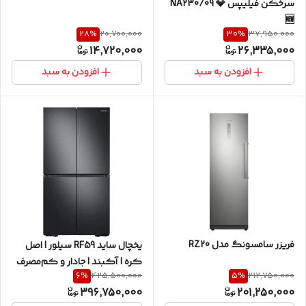
سرخکن فیلیپس NA230/09 💎
🆕
28
%
30
%
20,700,000
37,950,000
14,720,000
26,335,000
افزودن به سبد
افزودن به سبد
فریزر سامسونگ مدل RZ20
یخچال ساید RF59 سیلور | اصل
کره | آکبند | جادار و کم‌مصرف
6
%
5
%
425,500,000
212,750,000
396,750,000
201,250,000