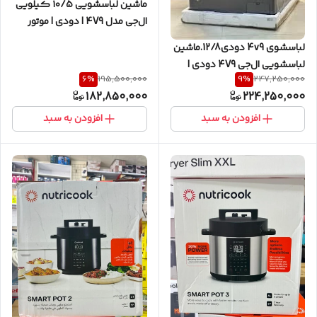
ماشین لباسشویی ۱۰/۵ کیلویی
ال‌جی مدل 4V9 | دودی | موتور
دایرکت درایو | آکبند
لباسشوی 4v9 دودی12/8.ماشین
لباسشویی ال‌جی 4V9 دودی |
6
%
9
%
195,500,000
247,250,000
هوشمند، کم‌صدا و خوش‌ساخت
182,850,000
224,250,000
افزودن به سبد
افزودن به سبد