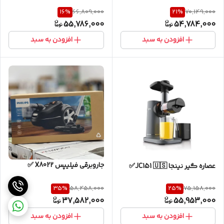
16
%
21
%
66,809,000
70,149,000
55,786,000
54,784,000
افزودن به سبد
افزودن به سبد
جاروبرقی فیلیپس X8022 ✅
عصاره گیر نینجا JC151 🇺🇸✅
35
%
25
%
58,458,000
75,158,000
37,582,000
55,953,000
افزودن به سبد
افزودن به سبد