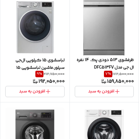
ظرفشوی 513 دودی پک. 14 نفره
لباسشوی 15 کیلویی ال‌جی
ال جی مدل DFC513FV
سیلور.ماشین لباسشویی ۱۵
9
%
7
%
212,750,000
172,500,000
کیلوگرم اتوماتیک ال جی مدل
192,050,000
159,850,000
F4R5VYGSL
افزودن به سبد
افزودن به سبد