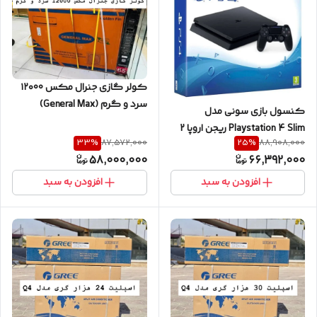
کولر گازی جنرال مکس ۱۲۰00
سرد و گرم (General Max)
کنسول بازی سونی مدل
Playstation 4 Slim ریجن اروپا 2
33
%
25
%
87,572,000
88,908,000
دسته سری 2216 فول گیم 1 ماه
58,000,000
66,392,000
کارکرد کاملا مشابه آکبند
افزودن به سبد
افزودن به سبد