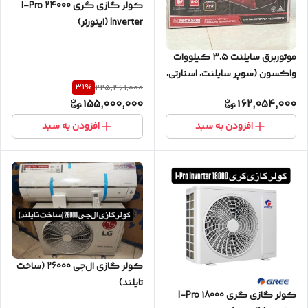
کولر گازی گری 24000 I-Pro
Inverter (اینورتر)
موتوربرق سایلنت ۳.۵ کیلووات
واکسون (سوپر سایلنت، استارتی،
31
%
225,461,000
اینورتردار)
155,000,000
162,054,000
افزودن به سبد
افزودن به سبد
کولر گازی ال‌جی 26000 (ساخت
تایلند)
کولر گازی گری 18000 I-Pro