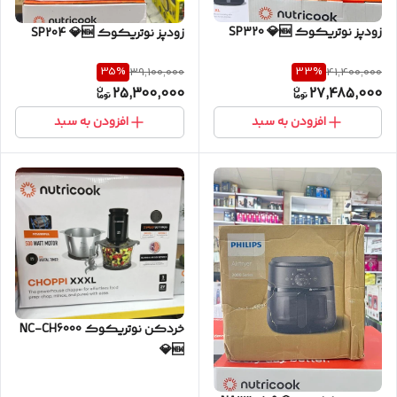
زودپز نوتریکوک SP320 💎🆕
زودپز نوتریکوک SP204 💎🆕
35
%
33
%
39,100,000
41,400,000
25,300,000
27,485,000
افزودن به سبد
افزودن به سبد
خردکن نوتریکوک NC-CH6000
💎🆕