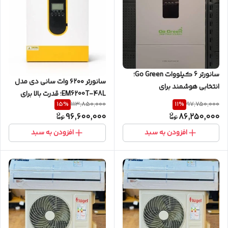
سانورتر 6 کیلووات Go Green؛
سانورتر ۶۲۰۰ وات سانی دی مدل
انتخابی هوشمند برای
EM6200T-48L؛ قدرت بالا برای
سیستم‌های برق خورشیدی
15
%
11
%
113,850,000
97,750,000
برق خورشیدی مطمئن
96,600,000
86,250,000
افزودن به سبد
افزودن به سبد