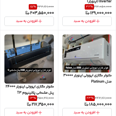
Inverter (اینورتر)
15
%
32
%
242,161,000
192,050,000
203,550,000
129,000,000
افزودن به سبد
افزودن به سبد
کولر گازی ایوولی اینورتر 30000
مدل Platinum
کولر گازی ایوولی اینورتر 24000
پنل مشکی پلاتینیوم T3
13
%
23
%
250,211,000
242,161,000
217,350,000
185,000,000
افزودن به سبد
افزودن به سبد