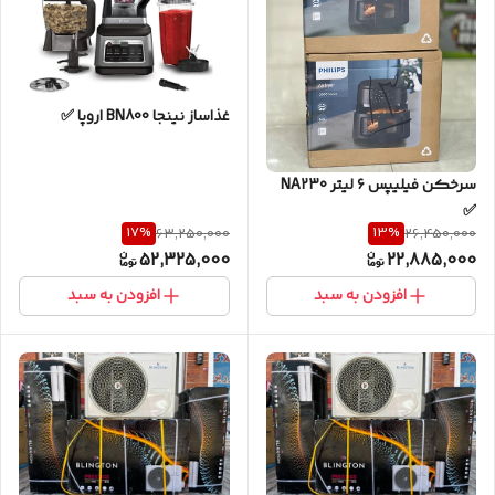
غذاساز نينجا BN800 اروپا ✅
سرخكن فيليپس ٦ ليتر NA230
✅
17
%
13
%
63,250,000
26,450,000
52,325,000
22,885,000
افزودن به سبد
افزودن به سبد