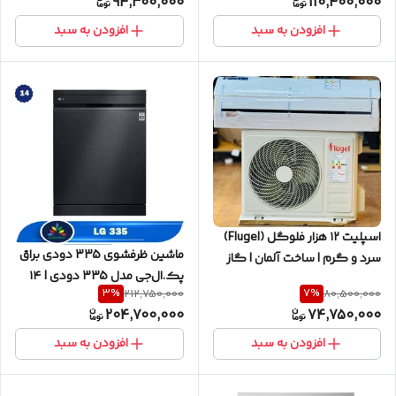
94,300,000
110,400,000
افزودن به سبد
افزودن به سبد
اسپلیت ۱۲ هزار فلوگل (Flugel)
ماشین ظرفشوی 335 دودی براق
سرد و گرم | ساخت آلمان | گاز
پک.ال‌جی مدل 335 دودی | ۱۴
R410 | فیلتر ضدباکتری
3
%
7
%
212,750,000
80,500,000
نفره | سیستم بخارشوی
204,700,000
74,750,000
(TrueSteam) | آکبند
افزودن به سبد
افزودن به سبد