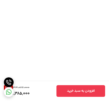
35
%
33,072,000
افزودن به سبد خرید
21,385,000