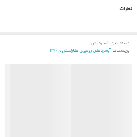
نظرات
دسته‌بندی
:
آبسردکن
برچسب‌ها :
آبسردکن رومیزی کارلستروم 1299