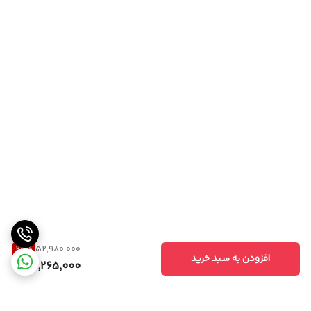
20
%
52,980,000
افزودن به سبد خرید
42,265,000