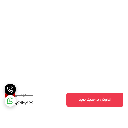
22
%
50,259,000
افزودن به سبد خرید
39,094,000