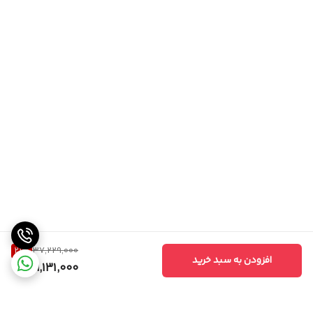
21
%
37,229,000
افزودن به سبد خرید
29,131,000