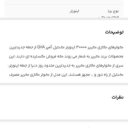
نوع برد
اینورتر
الکترونیکی
کمپرسور
توضیحات
تعداد پنل
یک عدد
کولرهای گازی کریر ۳۰۰۰۰ اینورتر کنترل آمپر QHA از جمله جدیدترین
نوع گاز (مبرد)
R410A
محصولات برند کریر به شمار می روند که فروش گسترده ای دارند، این
اقلام همراه
ریموت کنترل
سری از کولرهای گازی کریر به جدیدترین متدود روز دنیا از جمله اینورتر،
کنترل از راه دور و … مجهز هستند. این مدل از کولر گازی کریر مصرف
شناسه
2800003918177
انرژی بسیار پایینی دارند که می توان گفت بهروری انرژی آن در مقدار A
نوع کولر گازی
اسپلیت دیواری
قرار دارد، به این ترتیب اگر به دنبال یک کولر بسیار باکیفیت و بهروری
نظرات
انرژی پایین هستید، کولرهای گازی کریر ۳۰۰۰۰ اینورتر کنترل آمپر QHA
یک گزینه مناسب برای شما به شمار می روند. در رابطه با سیستم
سرمایشی و گرمایشی این سری از برند کریر باید بدانید همانند سایر