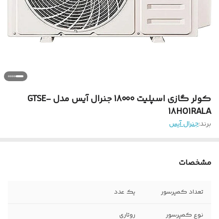
کولر گازی اسپلیت 18000 جنرال آیس مدل GTSE-
18HO1RALA
برند:
جنرال آیس
مشخصات
تعداد کمپرسور
یک عدد
نوع کمپرسور
روتاری