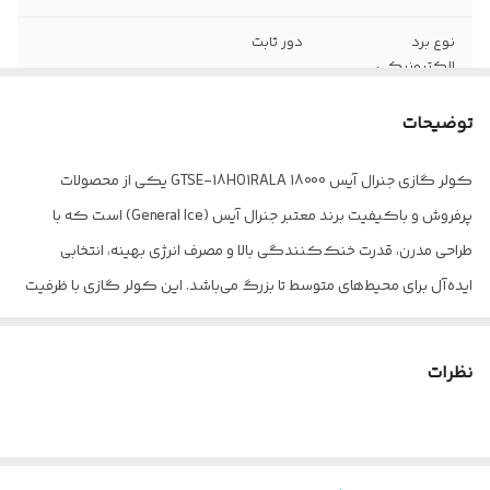
نوع برد
دور ثابت
الکترونیکی
کمپرسور
توضیحات
تعداد پنل
یک عدد
کولر گازی جنرال آیس 18000 GTSE-18HO1RALA یکی از محصولات
نوع گاز (مبرد)
R410A
پرفروش و باکیفیت برند معتبر جنرال آیس (General Ice) است که با
اقلام همراه
ریموت کنترل
طراحی مدرن، قدرت خنک‌کنندگی بالا و مصرف انرژی بهینه، انتخابی
ایده‌آل برای محیط‌های متوسط تا بزرگ می‌باشد. این کولر گازی با ظرفیت
شناسه
2800007222997
18000 BTU و عملکردی کم‌صدا، گزینه‌ای مناسب برای خنک کردن
نوع کولر گازی
اسپلیت دیواری
سالن‌های پذیرایی، دفاتر کاری و اتاق‌های بزرگ است. کولرگازی جنرال
نظرات
آیس 18000 GTSE-18HO1RALA با فناوری پیشرفته و طراحی زیبا، هوایی
مطبوع و یکنواخت را برای شما فراهم می‌کند.