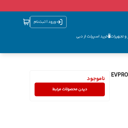
ورود | ثبت‌نام
و تجهیزات🖥️
خرید اسپیلت از دبی
ر ثابت ایوولی مدل EVPRO-12K-
ناموجود
دیدن محصولات مرتبط