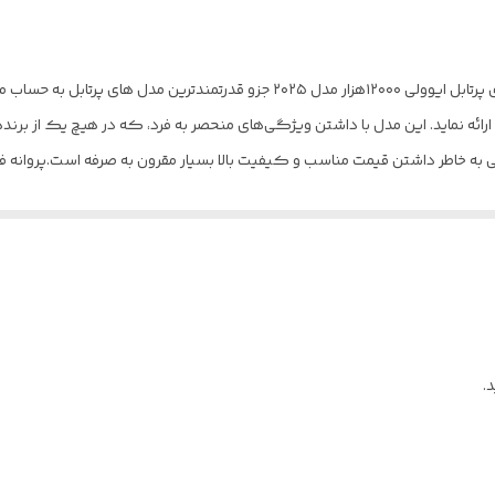
یک عدد
گرمسیری (کلاس آب‌وهوایی T3)
کولرگازی پرتابل ایوولیevvoli 12000 (2025) کولر گازی پرتابل ایوولی ۱۲۰۰۰هزار مدل
R290
ئه نماید. این مدل با داشتن ویژگی‌های منحصر به فرد، که در هیچ یک از برندها
ریموت کنترل , دفترچه راهنما
رقدرت است. این ویژگی سبب می‌شود قدرت پرتاب باد بسیار افزایش داشته و توزیع
نمایشگر دیجیتال روی ریموت , طراحی ارگونومیک و سبک
یی هوا می‌کند. اگر قصد خرید یک کولرگازی پرتابل با کیفیت رادارید، قطع
2800000997434
پرتابل
.