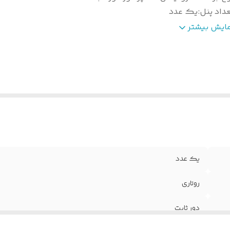
داد پنل
:
یک عدد
اسب اقلیم (کلاس آب‌و‌هوا)
:
گرمسیری (کلاس آب‌وهوایی T3)
مایش بیشتر
ع گاز (مبرد)
:
R290
لام همراه
:
ریموت کنترل , دفترچه راهنما
وضیحات ریموت
نمایشگر دیجیتال روی ریموت , طراحی ارگو
نترل
:
سبک
ناسه
:
2800000997434
وع کولر گازی
:
پرتابل
یک عدد
روتاری
دور ثابت