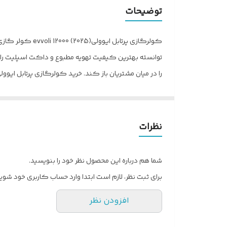
تعداد پنل
توضیحات
مناسب اقلیم (کلاس آب‌و‌هوا)
نوع گاز (مبرد)
توانسته بهترین کیفیت تهویه مطبوع و داکت اسپلیت را ارا
اقلام همراه
جدید کولر گازی پرتابل ایولی دارای پروانه فن بزرگ و پ
توضیحات ریموت کنترل
می‌رسد. این ویژگی فوق العاده کمک چشمگیری به جابجا
شناسه
نظرات
بهترین گزینه است.
نوع کولر گازی
شما هم درباره این محصول نظر خود را بنویسید.
برای ثبت نظر، لازم است ابتدا وارد حساب کاربری خود شوید
افزودن نظر