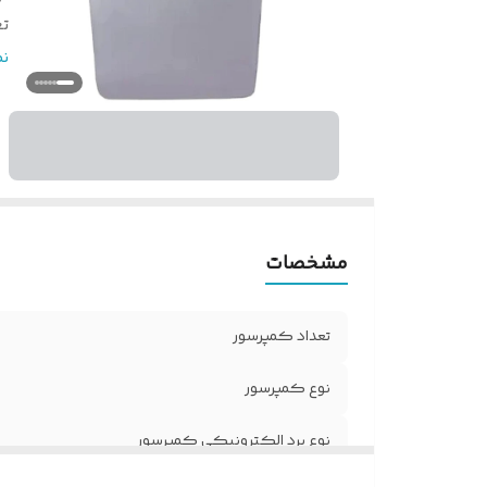
تع
من
ن
نو
اق
ت
ک
ش
ن
مشخصات
تعداد کمپرسور
نوع کمپرسور
نوع برد الکترونیکی کمپرسور