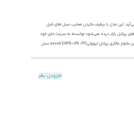
 ۲۰۲۵ جزو قدرتمندترین مدل های پرتابل به حساب می‌آید. این مدل با برطرف کردن معایب نسل های قبل
ی پرتابل بازار دیده نمی‌شود توانسته به سرعت جای خود
را در میان مشتریان باز کند. خرید کولرگازی پرتابل ایوولی به خاطر داشتن قیمت مناسب و کیفیت بالا بسیار مقرون به صرفه است.پروانه فن کولر گازی پرتابل ایوولیevvoli EVPR-12K-PO نسل
 هوای مناسب تری داشته باشیم. در نسل قبل از پرتابل
ایوولی پروانه فن به صورت حلزونی بود که سبب می‌شد میزان پرتاب باد قابل قبول نباشد، اما در نسل جدید پروانه فن همانند کولر گازی دیواری تعبیه شده و میزان پرتاب باد دستگاه تا ۷متر نیز
ا خرید کولرگازی ایوولی با داشتن کیفیت مناسب
افزودن نظر