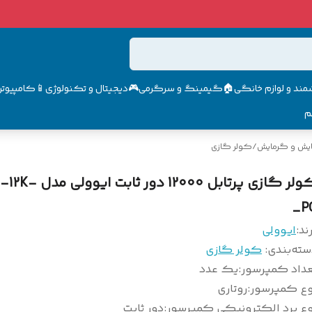
مند و لوازم خانگی🏠
گیمینگ و سرگرمی🎮
دیجیتال و تکنولوژی📱
کامپیوتر 
م
ایش و گرمایش
/
کولر گازی
کولر گازی پرتابل 12000 دو
_P
ند:
ایوولی
سته‌بندی
:
کولر گازی
عداد کمپرسور
:
یک عدد
وع کمپرسور
:
روتاری
وع برد الکترونیکی کمپرسور
:
دور ثابت