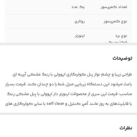
تعداد کمپرسور
یک عدد
نوع کمپرسور
روتاری
نوع برد
اینورتر
الکترونیکی
کمپرسور
توضیحات
تعداد پنل
یک عدد
طراحی زیبا و چشم نواز پنل کولرگازی ایوولی با رنگ مشکی آیینه ای
نوع گاز (مبرد)
R410A
باعث میشود این دستگاه زیبایی منزل شما را دو چندان کند. قیمت بسیار
اقلام همراه
لوله خرطومی , ریموت کنترل , دفترچه راهنما
مناسب: قیمت این سری از محصولات اینورتر دار ایوولی با پنل مشکی رنگ
با قابلیت‌های به روز مانند آمپر کنترل و self clean با سایر کولرگازی های
شناسه
2800001119729
اینورتر اقتصادی بازار مانند جنرال گلد و جی پلاس و هایسنس قابل رقابت
نوع کولر گازی
اسپلیت دیواری
است و از لحاظ زیبایی و قابلیت ها با کولرگازی های الجی سری آرت کول
نظرات
قابل مقایسه است. نوع گاز R410A: این کولر گازی از گاز مبرد R410A