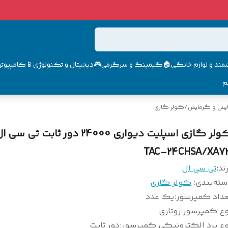
مند و لوازم خانگی🏠
گیمینگ و سرگرمی🎮
دیجیتال و تکنولوژی📱
کامپیوتر 
م
ایش و گرمایش
/
کولر گازی
کولر گازی اسپلیت دیواری 24000 دور ثابت 
TAC-24CHSA/XA7
ند:
تی سی ال
سته‌بندی
:
کولر گازی
عداد کمپرسور
:
یک عدد
وع کمپرسور
:
روتاری
وع برد الکترونیکی کمپرسور
:
دور ثابت