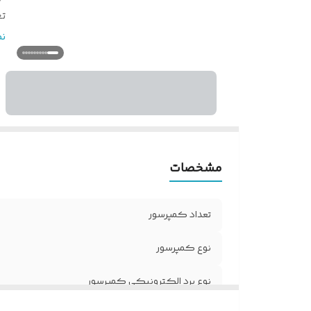
تع
من
ن
نو
اق
ت
ر
ک
ش
مشخصات
ن
تعداد کمپرسور
نوع کمپرسور
نوع برد الکترونیکی کمپرسور