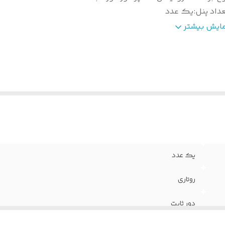
داد پنل
:
یک عدد
اسب اقلیم (کلاس آب‌و‌هوا)
:
معتدل (کلاس آب‌وهوایی T1)
مایش بیشتر
ع گاز (مبرد)
:
R410A
لام همراه
:
ریموت کنترل , دفترچه راهنما
وضیحات
نمایشگر دیجیتال روی ریموت , کنترل کامل تنظیمات دما
یموت
تنظیم تایمر از طریق ریموت , تنظیم جهت پرتاب باد از راه د
نترل
:
قابلیت تنظیم حالت توربو از ریموت , طراحی ارگونومیک
ناسه
:
2800006645407
وع کولر گازی
:
اسپلیت دیواری
یک عدد
روتاری
دور ثابت