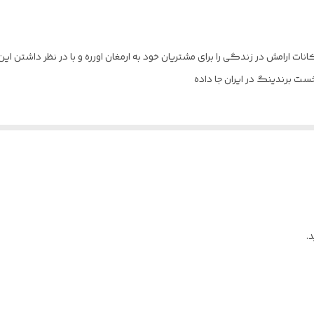
یک عدد
معتدل (کلاس آب‌وهوایی T1)
مکانات ارامش در زندگی را برای مشتریان خود به ارمغان اورره و با در نظر داشت
R410A
خست برندینگ در ایران جا داده
ریموت کنترل , باتری , لوله خرطومی , دفترچه راهنما , کابل برق
ریموت با نور پس‌زمینه , کنترل کامل تنظیمات دما و فن , تنظیم تایمر 
جهت پرتاب باد از راه دور , قابلیت تنظیم حالت توربو از ریموت , طراح
2800011633147
اسپلیت دیواری
.