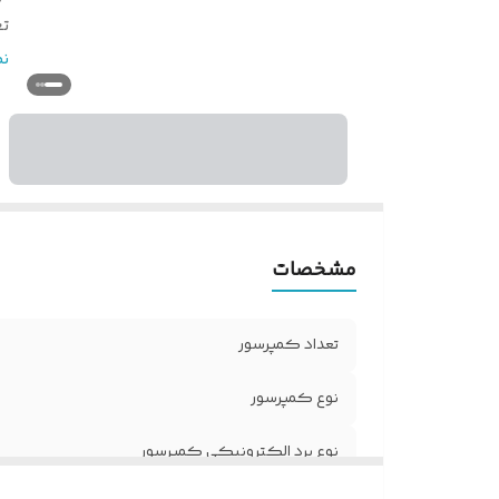
تع
من
ن
نو
اق
ه
ت
ر
ک
مشخصات
ش
ن
تعداد کمپرسور
نوع کمپرسور
نوع برد الکترونیکی کمپرسور