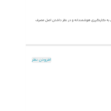
ن این به کارگیری هوشمندانه و در نظر داشتن اصل مصرف
از طریق ریموت , قابلیت فعال‌سازی حالت خواب , تنظیم
ی ارگونومیک و سبک
افزودن نظر