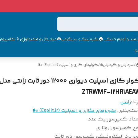
مند و لوازم خانگی🏠
گیمینگ و سرگرمی🎮
دیجیتال و تکنولوژی📱
کامپیوتر 
م
/
سرمایش و گرمایش❄️
/
کولرهای گازی و اسپلیت (Esplit.ir) 🌬️
کولر گازی اسپلیت دیواری 12000 دور ثابت زانتی مدل
ZTRWMF-12HR1AEA
ند:
زانتی
سته‌بندی
:
کولرهای گازی و اسپلیت (Esplit.ir) 🌬️
عداد کمپرسور
:
یک عدد
وع کمپرسور
:
روتاری
وع برد الکترونیکی کمپرسور
:
دور ثابت