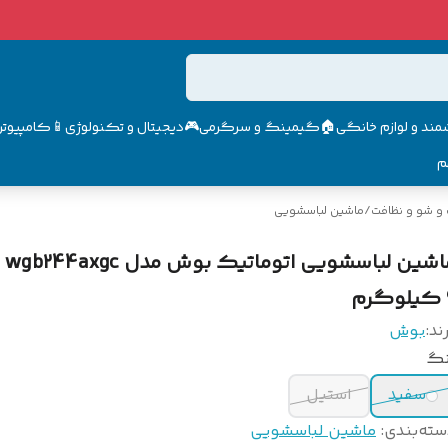
مند و لوازم خانگی🏠
گیمینگ و سرگرمی🎮
دیجیتال و تکنولوژی📱
کامپیوتر 
م
و شو و نظافت
/
ماشین لباسشویی
ماشی
م
ند:
بوش
نگ
سفید
استیل
سته‌بندی
:
ماشین لباسشویی