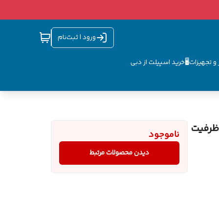
ورود | ثبت‌نام
و تجهیزات🖥️
خرید اسپیلت از دبی
ن لباسشویی اتوماتیک بوش مدل wgb244axgc ظرفیت
ناموجود
دیدن محصولات مرتبط