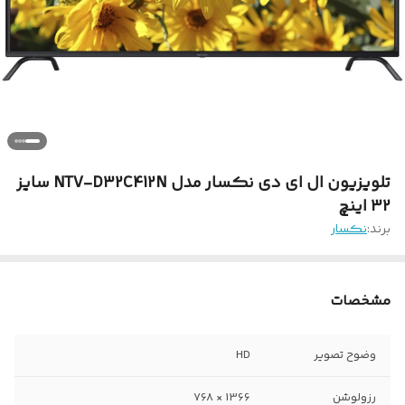
تلویزیون ال ای دی نکسار مدل NTV-D32C412N سایز
32 اینچ
برند:
نکسار
مشخصات
وضوح تصویر
HD
رزولوشن
1366 × 768