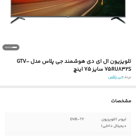
تلویزیون ال ای دی هوشمند جی پلاس مدل GTV-
75RU832S سایز 75 اینچ
برند:
جی پلاس
مشخصات
تیونر (تلویزیون
DVB-T2
دیجیتال داخلی)