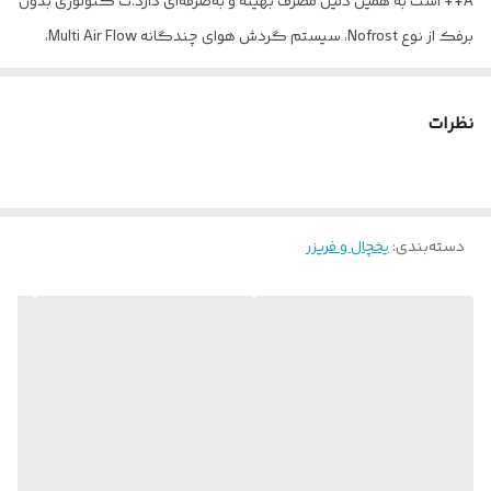
A++ است به همین دلیل مصرف بهینه و به‌صرفه‌ای دارد.ت کنولوژی بدون
برفک از نوع Nofrost، سیستم گردش هوای چندگانه Multi Air Flow،
سرمایش سریع در یخچال و فریزر Quick Freezing / Quick Cooling، محفظه
جهت تازه ماندن بیشتر و بهتر مواد غذایی و عملکرد ویژه کاهش مصرف
نظرات
دراین مدل از یخچال و فریزرهای ساید بای ساید جی پلاس این محصول را به
گزینه‌ای مناسب برای قرار گرفتن در آشپزخانه‌ی شما تبدیل کرده
است.لاوه بر ویژگی‌های ذکر شده از طریق نمایشگر LED لمسی می‌توانید
دسته‌بندی
:
یخچال و فریزر
این عملکرد و دمای داخلی این یخچال و فریزر را تنظیم کنید. این محصول
ظرفیت بالایی برای قرار دادن مواد غذایی و اقلام خوراکی دارد و به راحتی
می‌توانید از فضای مناسب آن برای حفظ طراوت و تازگی مواد غذایی استفاده
کنید.