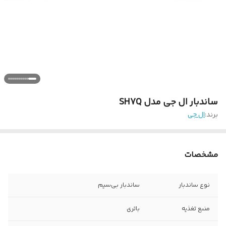
ساندبار ال جی مدل SH7Q
برند:
ال جی
مشخصات
نوع ساندبار
ساندبار بی‌سیم
منبع تغذیه
باتری