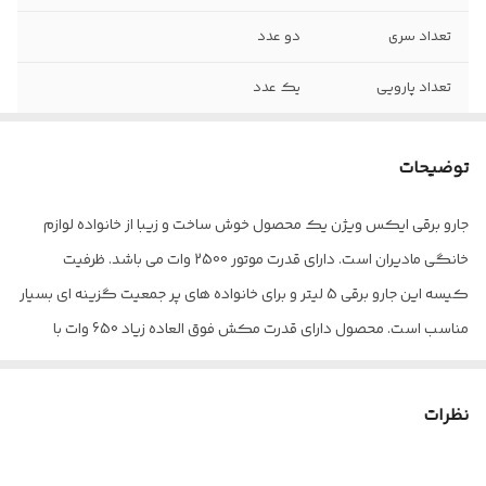
تعداد سری
دو عدد
تعداد پارویی
یک عدد
محدوده طول کابل
5 تا 10 متر
برق
توضیحات
محدوده میزان صدا
75-80 دسی بل
جارو برقی ایکس ویژن یک محصول خوش ساخت و زیبا از خانواده لوازم
خانگی مادیران است. دارای قدرت موتور 2500 وات می باشد. ظرفیت
نوع فیلتر خروجی
HEPA
کیسه این جارو برقی 5 لیتر و برای خانواده های پر جمعیت گزینه ای بسیار
نوع جاروبرقی
کیسه دار
مناسب است. محصول دارای قدرت مکش فوق العاده زیاد 650 وات با
صدای بسیار کم 78 دسی بل می باشد که این ویژگی بی صدا بودن
امکانات جاروبرقی
لوله تلسکوپی
امکان استفاده در ساعات پایانی شب را امکان پذیر می کند همچنین با
نظرات
دستگاه نمایش
نشانگر روی پنل
شعاع پوشش 20 متری و طول سیم 8 متری نظافت و دسترسی به تمام
وضعیت
فضای محیط را آسان می نماید. رده مصرف انرژی این محصول A++ است و در