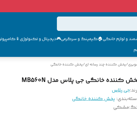
مند و لوازم خانگی🏠
گیمینگ و سرگرمی🎮
دیجیتال و تکنولوژی📱
کامپیوتر 
م
ویری
/
پخش کننده چند رسانه ای
/
پخش کننده خانگی
خش کننده خانگی جی پلاس مدل MB560N
ند:
جی پلاس
سته‌بندی
:
پخش کننده خانگی
نگ
:
مشکی