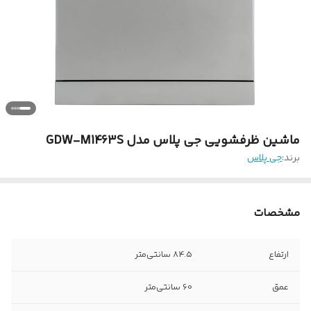
ماشین ظرفشویی جی پلاس مدل GDW-M1463S
برند:
جی پلاس
مشخصات
ارتفاع
84.5 سانتی‌متر
عمق
60 سانتی‌متر