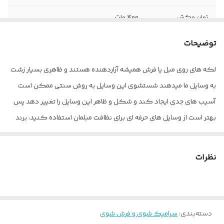
توان مکش
400 وات
ابعاد
520x350x360 میلی‌متر
توضیحات
لکه های روی مبل یا فرش همیشه آزاردهنده هستند و ظاهری بسیار زشت
به وسایل ما میدهند شستشوی این وسایل به روش سنتی ممکن است
آسیب های جدی ایجاد کند و شکل و ظاهر این وسایل را تغییر دهد پس
بهتر است از وسایل های حرفه ای برای نظافت مبلمان استفاده کنید، برند
محبوب شیائومی که همیشه محصولاتی بسیار خاص و بی نظیر را به بازار
عرضه کرده است این بار از یک جارو با قابلیت شستشو رونمایی کرده
نظرات
است این جارو Vacuum Cleaner BY200 نام دارد. جارو شست وشو دهنده
مبل دراما یک ابزار کارآمد و باکیفیت برای افرادیست که به نظافت محیط
پیرامونی خود اهمیت می‌دهند. این جاروبرقی قابلیت شست و شو با حرارت
دسته‌بندی
:
سرامیک شوی و فرش شوی
بالا را دارد که لکه‌های بزرگ را نیز به خوبی تمیز می‌کند.فناوری