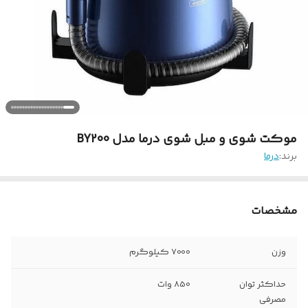
موکت شوی و مبل شوی درما مدل BY200
برند:
درما
مشخصات
وزن
7000 کیلوگرم
حداکثر توان
850 وات
مصرفی