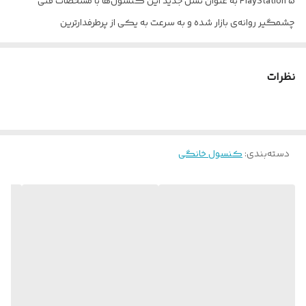
PlayStation 5 به عنوان نسل جدید این کنسول‌ها با مشخصات فنی
چشمگیر روانه‌ی بازار شده و به سرعت به یکی از پرطرفدارترین
کنسول‌های بازی در سراسر دنیا تبدیل شده است. این کنسول با حافظه‌ی
داخلی پرسرعت 825 گیگابایتی خود اجازه داده است تا توسعه‌دهندگان
نظرات
بازی‌های ویدیویی بتوانند محتوای بسیار با کیفیت‌تر و با ویژگی‌های
جدیدتری را در دسترس دارندگان این کنسول قرار دهند. همچنین، قدرت
بالای پردازنده‌ی مرکزی و گرافیکی این کنسول شرایط را برای اجرای
دسته‌بندی
:
کنسول خانگی
بازی‌های ویدیویی با وضوح تصویر حداکثری 8K، نرخ تازه‌سازی تصویر 120
هرتز و با تنظیمات گرافیکی بسیار بالا مهیا کرده است. این کنسول
PlayStation 5 با بهره‌مندی از درایو Ultra HD Blu-ray می‌تواند از بازی‌های
ویدیویی فیزیکی هم پشتیبانی کند. همچنین، در این کنسول یک
اسلات خالی حافظه‌ی پر سرعت تعبیه شده تا در صورت نیاز بتوان میزان
حافظه‌ی داخلی آن را افزایش داد. لازم به ذکر است که این کنسول به
همراه یک دسته اضافی مشکی در اختیار خریداران قرار خواهد گرفت.