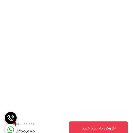
6
%
101,200,000
افزودن به سبد خرید
94,300,000