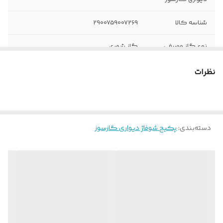
شناسه کالا
2900759007269
نوع گاز مصرفی
گاز شهری
اندازه اتصال لوله
G 3/4
نظرات
رفت و برگشت
گرمایش
اندازه اتصال لوله آب
G1/2
مصرفی
دسته‌بندی
:
پکیج شوفاژ دیواری گازسوز
راندمان حرارتی
بالای 90
گرید انرژی
E
دبی آب‌گرم
13.4
مصرفی در دمای 30
درجه سانتی‌گراد