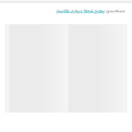
سیستم جدید با عایق‌بندی مدرن را می‌توان از نقاط قوت آن قلمداد کرد.
دسته‌بندی
:
پکیج شوفاژ دیواری گازسوز
پکیج شوفاژ دیواری ایران رادیاتور مدل L28FF دارای نمایشگر عیب‌یاب
دیجیتال است و بدین‌ترتیب به راحتی می‌توان مشکل‌های فنی احتمالی
پیش آمده در آن را رفع و رجوع کرد. این پکیج دو نوع مبدل مجزا را در خود
جای داده است که کارکرد هرکدام با دیگری متفاوت است. مبدل اصلی
تعبیه شده در این پکیج برای گرم‌کردن محیط و ارسال آب گرم به
واسطه سیستم لوله کشی به رادیاتورها مورد استفاده قرار می‌گیرد و
مبدل صفحه‌ای آن برای تامین آب گرم مصرفی بهداشتی استفاده می‌شود.