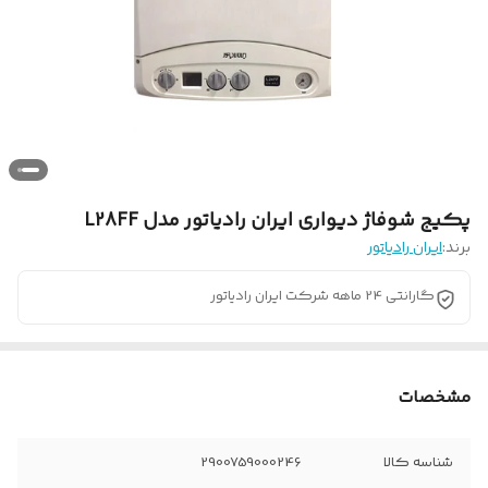
پکیج شوفاژ دیواری ایران رادیاتور مدل L28FF
برند:
ایران رادیاتور
گارانتی 24 ماهه شرکت ایران رادیاتور
مشخصات
شناسه کالا
2900759000246