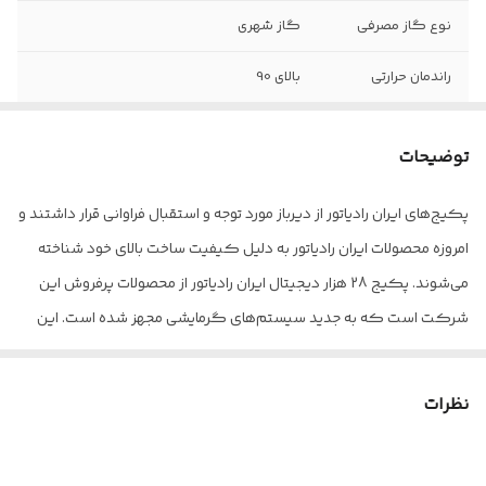
نوع گاز مصرفی
گاز شهری
راندمان حرارتی
بالای 90
حداکثر توان
30
ورودی
توضیحات
وزن
38 گرم
پکیج‌های ایران رادیاتور از دیرباز مورد توجه و استقبال فراوانی قرار داشتند و
امروزه محصولات ایران رادیاتور به دلیل کیفیت ساخت بالای خود شناخته
ابعاد
450x350x760 سانتی‌متر
می‌شوند. پکیج 28 هزار دیجیتال ایران رادیاتور از محصولات پرفروش این
شرکت است که به جدید سیستم‌های گرمایشی مجهز شده است. این
پکیج با توجه به ویژگی‌های خود برای استفاده در تمامی مناطق با هر آب و
هوا مناسب است. همچنین، می‌توان این پکیج را جایگزین آبگرمکن و
نظرات
موتورخانه کرد و بدون هیچ دغدغه‌ای آب گرم مصرفی و حرارت مورد نیاز
رادیاتورها را تامین کرد. لازم به ذکر است که بهره‌مندی این پکیج از