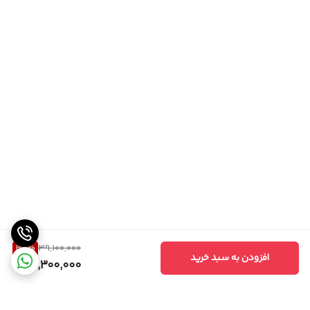
35
%
39,100,000
افزودن به سبد خرید
25,300,000