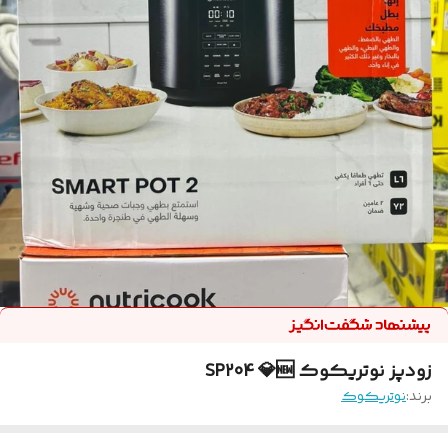
زودپز نوتریکوک SP204 💎🆕
برند:
نوتریکوک