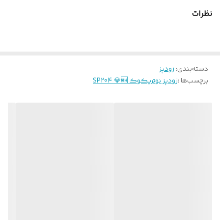
نظرات
دسته‌بندی
:
زودپز
برچسب‌ها :
زودپز نوتریکوک SP204 💎🆕