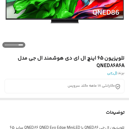
تلویزیون 65 اینچ ال ای دی هوشمند ال جی مدل
QNED86A6A
برند:
ال جی
گارانتی 18 ماهه گلد سرویس
توضیحات
تلویزیون ال جی QNED86 یا QNED86 QNED Evo Edge MiniLED سایز 65