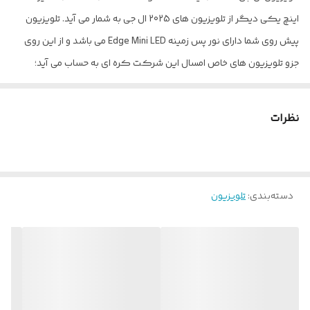
اینچ یکی دیگر از تلویزیون های 2025 ال جی به شمار می آید. تلویزیون
پیش روی شما دارای نور پس زمینه Edge Mini LED می باشد و از این روی
جزو تلویزیون های خاص امسال این شرکت کره ای به حساب می آید؛
ممکن است برای شما نیز این سوال به وجود آید که چرا Edge Mini LED
بودن نور پس زمینه تلویزیون فوق باعث منحصر به فرد و خاص شدن آن می
نظرات
شود؟! متاسفانه شاهد هستیم که ال جی از نام MiniLED استفاده کرده و
این تلویزیون را به عنوان یک تلویزیون MiniLED معرفی نموده اما طبق تست
هایی که ما انجام دادیم، این تلویزیون MiniLED نمی باشد بلکه Edge
دسته‌بندی
:
تلویزیون
Mini LED است! توجه داشته باشید که این نخستین بار است که ما شاهد
تلویزیون ال جی با نور پس زمینه Edge Mini LED هستیم؛ در ادامه در مورد
این موضوع توضیحات مفصل و کاملی را خدمت شما عرض می کنیم. این
تلویزیون با مدل کامل 65QNED86ASA مونتاژ مصر، مدل کامل
65QNED86A6A مونتاژ مصر، همینطور با مدل کامل 65QNED86ASA
مونتاژ اندونزی، مدل کامل 65QNED86A6A مونتاژ اندونزی (سفارش