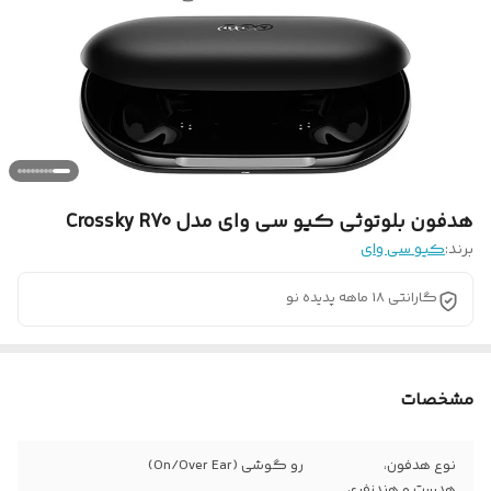
هدفون بلوتوثی کیو سی وای مدل Crossky R70
برند:
کیو سی وای
گارانتی 18 ماهه پدیده نو
مشخصات
نوع هدفون،
رو گوشی (On/Over Ear)
هدست و هندزفری