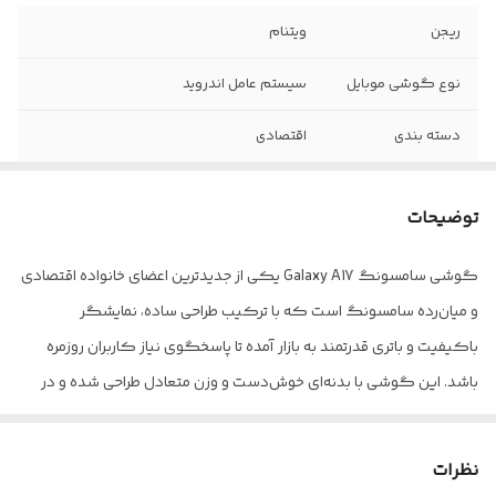
ریجن
ویتنام
نوع گوشی موبایل
سیستم عامل اندروید
دسته ‌بندی
اقتصادی
مدل
Galaxy A17
توضیحات
زمان معرفی
06 آگوست 2025
گوشی سامسونگ Galaxy A17 یکی از جدیدترین اعضای خانواده اقتصادی
ابعاد
164.4x77.9x7.5 میلی‌متر
و میان‌رده سامسونگ است که با ترکیب طراحی ساده، نمایشگر
وزن
190 گرم
باکیفیت و باتری قدرتمند به بازار آمده تا پاسخگوی نیاز کاربران روزمره
باشد. این گوشی با بدنه‌ای خوش‌دست و وزن متعادل طراحی شده و در
توضیحات بدنه
جلو از جنس شیشه (Goriila Glass Victus) /
عین سادگی، حس مدرن و جوان‌پسندی دارد. نمایشگر 6.6 اینچی آن از نوع
فریم از جنس پلاستیک / قاب پشتی از جنس
الیاف شیشه‌ (Glass Fiber)
Super AMOLED با رزولوشن +FHD است که رنگ‌ها را زنده و شفاف نشان
نظرات
می‌دهد و تجربه‌ای روان برای تماشای فیلم یا وب‌گردی فراهم می‌کند.