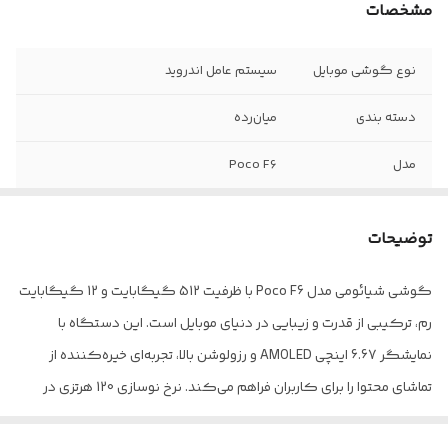
مشخصات
نوع گوشی موبایل
سیستم عامل اندروید
دسته ‌بندی
‌میان‌رده
مدل
Poco F6
زمان معرفی
23 می 2024
توضیحات
ابعاد
160.5x74.5x8 میلی‌متر
گوشی شیائومی مدل Poco F6 با ظرفیت 512 گیگابایت و 12 گیگابایت
وزن
179 گرم
رم، ترکیبی از قدرت و زیبایی در دنیای موبایل است. این دستگاه با
توضیحات بدنه
قاب جلویی از جنس شیشه / قاب پشتی و فریم
نمایشگر 6.67 اینچی AMOLED و رزولوشن بالا، تجربه‌ای خیره‌کننده از
از جنس پلاستیک
تماشای محتوا را برای کاربران فراهم می‌کند. نرخ نوسازی 120 هرتزی در
گوشی هوشمند پوکو F6 شیائومی، روان‌ترین حرکات را در بازی‌ها و
تعداد سیم کارت
دو عدد