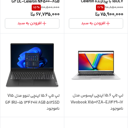
15IJL7 با پردازنده Celeron
G2 IJL-Celeron N4500-8GB
15
%
16
%
80,500,000
90,850,000
N4500، رم DDR4 8GB با
DDR4 2933MHz-256GB SSD-
67,735,000
75,900,000
فرکانس 2933MHz، حافظه SSD
TN
با ظرفیت 256GB، نمایشگر 15.6
افزودن به سبد
افزودن به سبد
اینچ TN با وضوح Full HD
لپ تاپ 15.6 اینچی ایسوس مدل
لپ تاپ 15.6 اینچی لنوو مدل V15
Vivobook X1502ZA-EJ1429-i7
G4 IRU-i5 13420H 8GB 512SSD
ناموجود
ناموجود
12700H 8GB 512SSD
TN