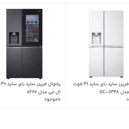
یخچال فریزر ساید بای ساید 31 فوت
یخچ
GC-J348
ال جی مدل x287
د
ناموجود