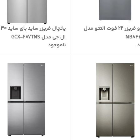
یخچال و فریزر 22 فوت التتو مدل
یخچ
NB842
ال جی مدل GCX-287TNS
د
ناموجود