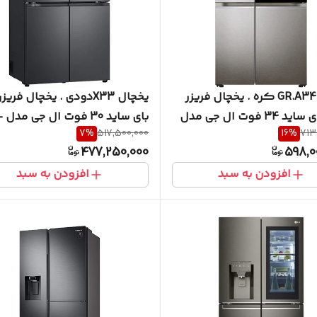
یخچال GR.A34 کره . یخچال فریزر
یخچال X33دودی . یخچال فری
ساید بای ساید 34 فوت ال جی مدل
بای س
7
%
517,500,000
16
%
713
X33FFCRL
GR-X3
477,250,000
598,0
افزودن به سبد
افزودن به سبد