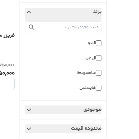
برند
فریزر س
التتو
ال جی
,750,000
سامسونگ
50,000
هایسنس
موجودی
محدوده قیمت