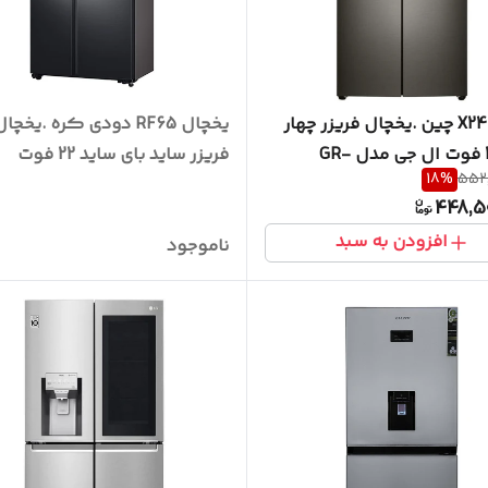
یخچال X24 چین .یخچال فریزر چهار
یخچال RF65 دودی کره .یخچا
درب 25 فوت ال جی مدل GR-
فریزر ساید بای ساید 22 فوت
18
%
552,
X24
سامسونگ مدل RH65DG54R3S9
448,5
افزودن به سبد
ناموجود