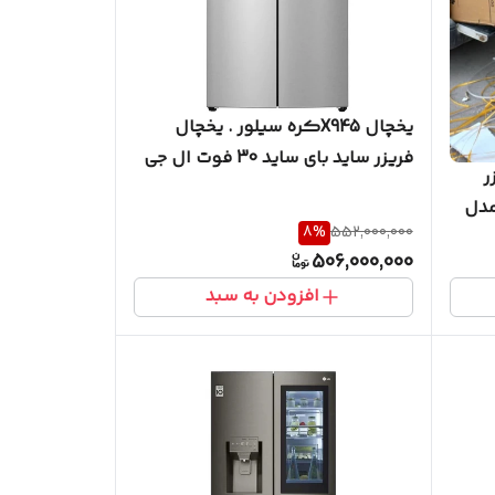
یخچال X945کره سیلور . یخچال
فریزر ساید بای ساید 30 فوت ال جی
زر
مدل GM-X945NS9F
جی مدل
8
%
552,000,000
506,000,000
افزودن به سبد