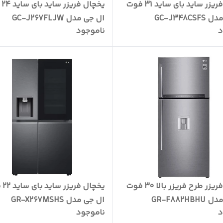
یخچال فریزر ساید بای ساید 31 فوت
یخچ
GC-J348C
ال جی مدل GC-J267FLJW
د
ناموجود
یخچال فریزر طرح فریزر بالا 30 فوت
یخچال
GR-F882H
ال جی مدل GR-X267MSHS
د
ناموجود