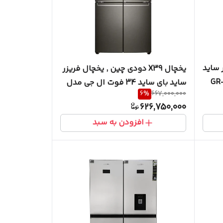
زر ساید
یخچال X39 دودی چین , یخچال فریزر
اید 30 فوت ال جی مدل GR-
ساید بای ساید 34 فوت ال جی مدل
6
%
667,000,000
X39
626,750,000
افزودن به سبد