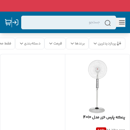
پربازدیدترین
برندها
قیمت
دسته‌بندی
فقط مح
پنکه پارس خزر مدل 4010