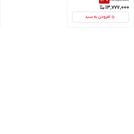
52
%
28,750,000
13,777,000
افزودن به سبد